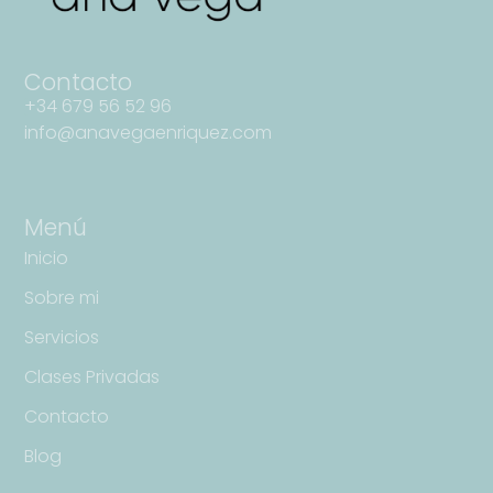
Contacto
+34 679 56 52 96
info@anavegaenriquez.com
Menú
Inicio
Sobre mi
Servicios
Clases Privadas
Contacto
Blog