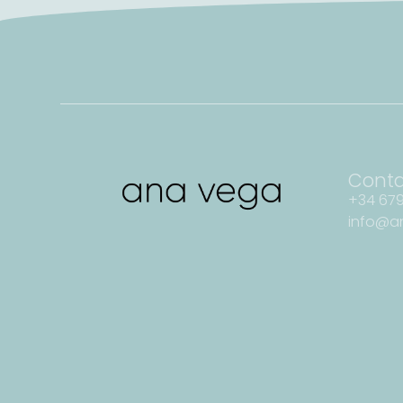
Cont
+34 679
info@a