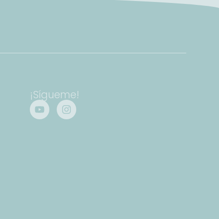
¡Sígueme!