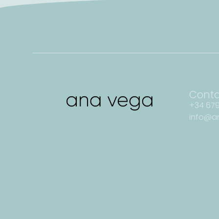
Cont
+34 679
info@a