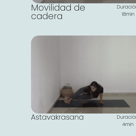
Movilidad de
Duració
cadera
18min
Astavakrasana
Duració
4min