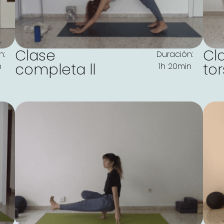
Clase
Cl
n:
Duración:
completa ll
to
n
1h 20min