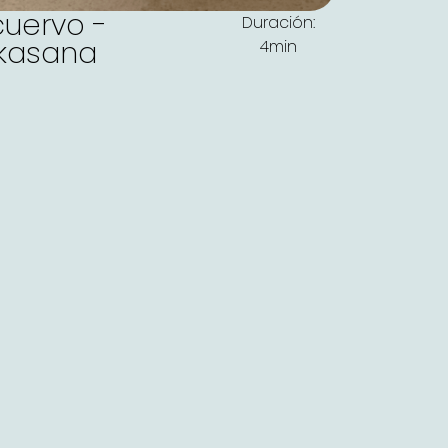
cuervo -
Duración:
kasana
4min