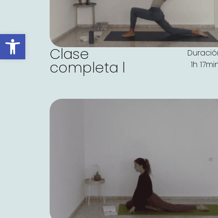
Abrir barra de herramientas
Clase
Duració
completa l
1h 17mi