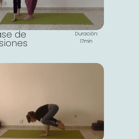
ase de
Duración:
rsiones
17min