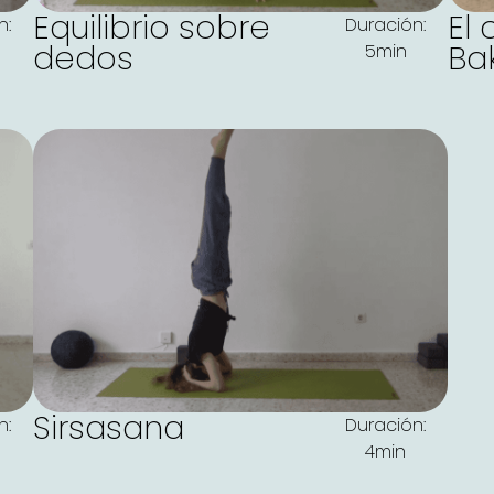
Equilibrio sobre
El 
n:
Duración:
dedos
Ba
5min
Sirsasana
n:
Duración:
4min