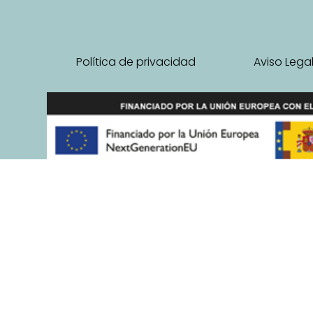
Política de privacidad
Aviso Lega
ANA VEGA ENRIQUEZ ha recibido una subvención de la Co
Programa FSE+ Andalucía 2021-2027, para el fomento del 
trabajadoras autónomas menores de 35 años»