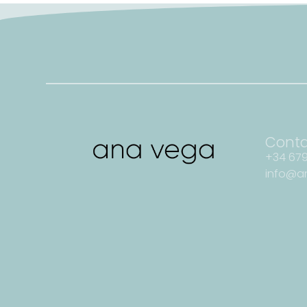
Cont
+34 679
info@a