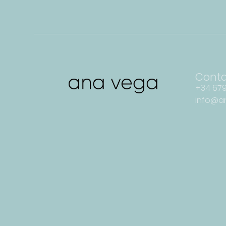
Cont
+34 679
info@a