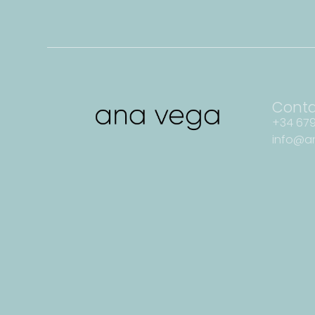
Cont
+34 679
info@a